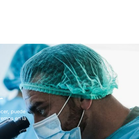
r
acer, puede
remos en la