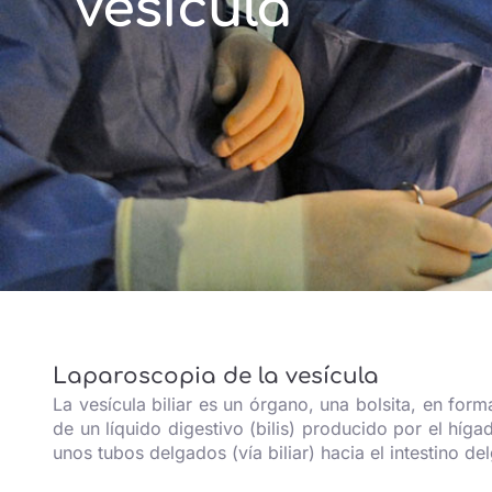
Vesícula
Laparoscopia de la vesícula
La vesícula biliar es un órgano, una bolsita, en for
de un líquido digestivo (bilis) producido por el híga
unos tubos delgados (vía biliar) hacia el intestino de