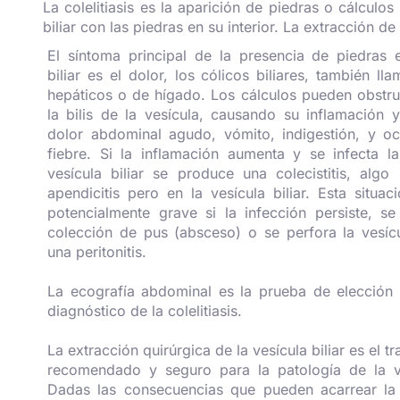
La colelitiasis es la aparición de piedras o cálculos
biliar con las piedras en su interior. La extracción d
El síntoma principal de la presencia de piedras e
biliar es el dolor, los cólicos biliares, también ll
hepáticos o de hígado. Los cálculos pueden obstrui
la bilis de la vesícula, causando su inflamación 
dolor abdominal agudo, vómito, indigestión, y oc
fiebre. Si la inflamación aumenta y se infecta l
vesícula biliar se produce una colecistitis, algo
apendicitis pero en la vesícula biliar. Esta situa
potencialmente grave si la infección persiste, s
colección de pus (absceso) o se perfora la vesíc
una peritonitis.
La ecografía abdominal es la prueba de elección p
diagnóstico de la colelitiasis.
La extracción quirúrgica de la vesícula biliar es el 
recomendado y seguro para la patología de la ves
Dadas las consecuencias que pueden acarrear la