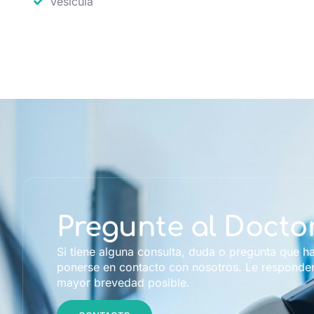
Vesícula
Pregunte al Docto
Si tiene alguna consulta, duda o pregunta que h
ponerse en contacto con nosotros. Le responde
mayor brevedad posible.