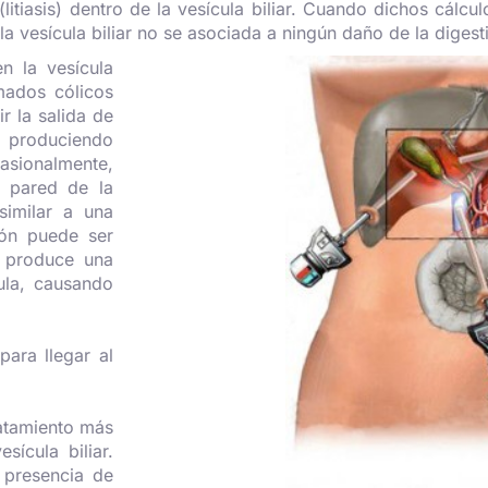
 (litiasis) dentro de la vesícula biliar. Cuando dichos cál
e la vesícula biliar no se asociada a ningún daño de la digest
n la vesícula
amados cólicos
r la salida de
y produciendo
asionalmente,
a pared de la
 similar a una
ción puede ser
e produce una
ula, causando
ara llegar al
tratamiento más
ícula biliar.
 presencia de