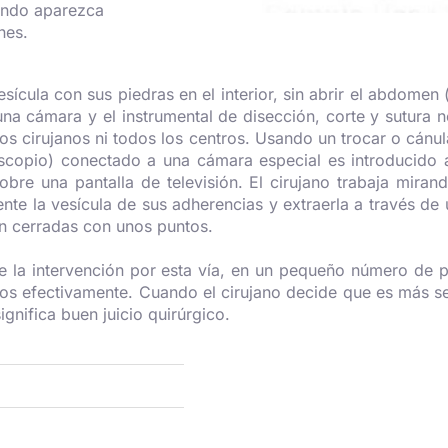
uando aparezca
nes.
vesícula con sus piedras en el interior, sin abrir el abdom
na cámara y el instrumental de disección, corte y sutura ne
los cirujanos ni todos los centros. Usando un trocar o cánu
escopio) conectado a una cámara especial es introducido 
bre una pantalla de televisión. El cirujano trabaja miran
nte la vesícula de sus adherencias y extraerla a través de
on cerradas con unos puntos.
cie la intervención por esta vía, en un pequeño número de 
nos efectivamente. Cuando el cirujano decide que es más seg
ignifica buen juicio quirúrgico.