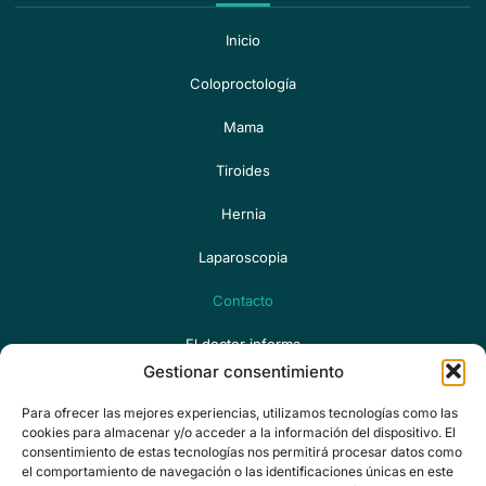
Inicio
Coloproctología
Mama
Tiroides
Hernia
Laparoscopia
Contacto
El doctor informa
Gestionar consentimiento
Contáctanos
Para ofrecer las mejores experiencias, utilizamos tecnologías como las
cookies para almacenar y/o acceder a la información del dispositivo. El
EMAIL
consentimiento de estas tecnologías nos permitirá procesar datos como
consultas@drgarciapicazo.com
el comportamiento de navegación o las identificaciones únicas en este