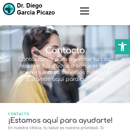
Abrir
Contacto
Contáctanos para agendar tu cita,
resolver tus dudas o conocer más
sobre nuestros servicios médicos.
¡Estamos aquí para cuidarte!
CONTACTO
¡Estamos aquí para ayudarte!
En nuestra clínica, tu salud es nuestra prioridad. Si